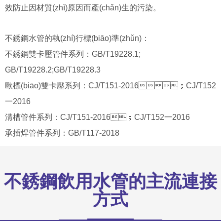
一2016
溝槽管件系列：CJ/T151-2016；CJ/T152一2016
承插焊管件系列：GB/T117-2018
不銹鋼飲用水管的主流連接
方式
卡壓式不銹鋼水管連接
分為單卡壓和雙卡壓。雙卡壓是最穩(wěn)定的連接方
式。采用徑向收縮外力（液壓鉗）將管件卡緊在管子
上，并通過(guò)O型密封圈的止水，達(dá)到連接效
果。 操作便捷，密封性好，不可拆卸?！ ?