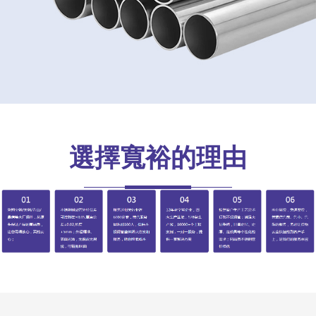
選擇寬裕的理由
工程案例
更多不銹鋼管產(chǎn)品