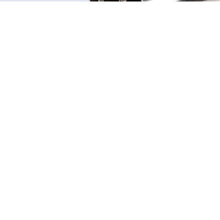
覆塑不銹鋼水管